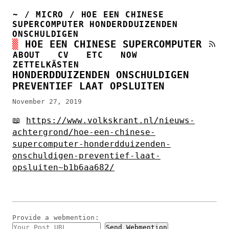
~
/
MICRO
/
HOE EEN CHINESE
SUPERCOMPUTER HONDERDDUIZENDEN
ONSCHULDIGEN
HOE EEN CHINESE SUPERCOMPUTER
ABOUT
CV
ETC
NOW
ZETTELKÄSTEN
HONDERDDUIZENDEN ONSCHULDIGEN
PREVENTIEF LAAT OPSLUITEN
November 27, 2019
📖
https://www.volkskrant.nl/nieuws-
achtergrond/hoe-een-chinese-
supercomputer-honderdduizenden-
onschuldigen-preventief-laat-
opsluiten~b1b6aa682/
Provide a
webmention
: